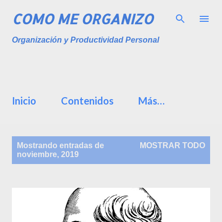
Ir al contenido principal
COMO ME ORGANIZO
Organización y Productividad Personal
Inicio
Contenidos
Más…
E
Mostrando entradas de
MOSTRAR TODO
n
noviembre, 2019
t
r
a
d
a
s