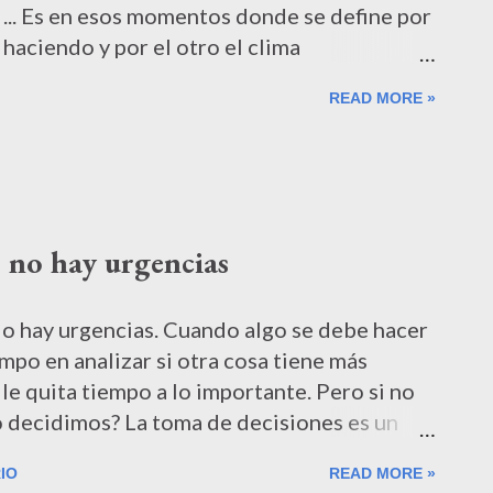
.. Es en esos momentos donde se define por
 haciendo y por el otro el clima
te estarás desenvolviendo. A Negociar... La
READ MORE »
 cual dos o más interlocutores intentan
ga sus intereses y en el que cualquiera de
de "decir que no" . En los ámbitos cotidianos
omún olvidarse lo importantes que son las
ecialmente si no se trata de una de esos
 no hay urgencias
 como indican los buenos manuales:
ntender los intereses de la otra parte,
ciendo alternativas de mutuo beneficio. Lo
do hay urgencias. Cuando algo se debe hacer
empo en analizar si otra cosa tiene más
le quita tiempo a lo importante. Pero si no
io decidimos? La toma de decisiones es un
a tanto los aspectos racionales como
IO
READ MORE »
 Por lo general se dice que cuanto más