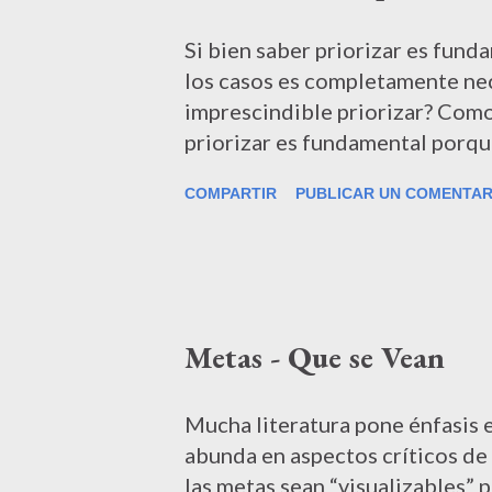
d
a
Si bien saber priorizar es fund
s
los casos es completamente ne
imprescindible priorizar? Co
priorizar es fundamental por
todo lo que se nos pone delant
COMPARTIR
PUBLICAR UN COMENTAR
hacer. En algunas situaciones l
cosa de manera preferente a ot
pesar de que éste escenario no
que vivimos, por lo menos para
y de progreso, puede darse, y s
Metas - Que se Vean
prácticos en esos caso seleccio
esfuerzo intelectual que el de 
caso excepcional mencionado en
Mucha literatura pone énfasis e
resaltar aquellos casos en los q
abunda en aspectos críticos de
las metas sean “visualizables” p