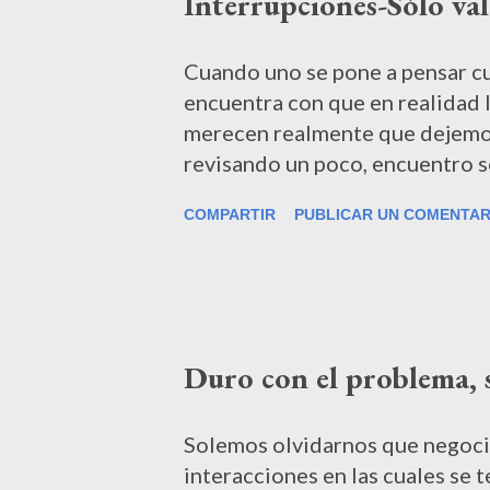
Interrupciones-Sólo val
exterior, el cual puede o no es
seguimos nuestro plan, o estar
para qué nos metíamos en todo 
Cuando uno se pone a pensar cu
personal… Por otro lado, siendo 
encuentra con que en realidad l
merecen realmente que dejemos
revisando un poco, encuentro s
interrupción me saque de mi p
COMPARTIR
PUBLICAR UN COMENTAR
una interrupción, se pone en j
interno. Y si no tomamos la dec
pesar de nuestros planes. Así p
aceptar o no la interrupción de
interrumpe, está claro que para 
Duro con el problema, 
interrupción. A nadie le gusta 
perdiendo su propio tiempo en s
percepción del valor de la nece
Solemos olvidarnos que negoci
aquí por supuesto es donde empi
interacciones en las cuales se t