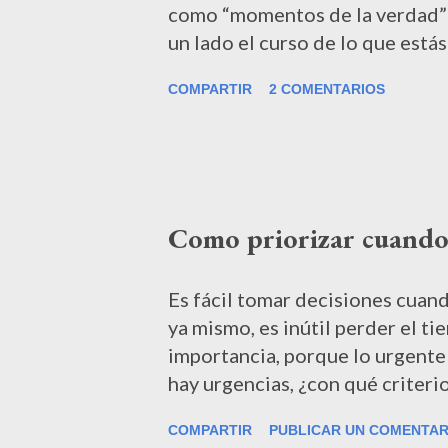
como “momentos de la verdad” .
un lado el curso de lo que estás
interpersonal cotidiano en que 
COMPARTIR
2 COMENTARIOS
negociación es un proceso en el
alcanzar un acuerdo que satisfa
las partes tiene la posibilidad 
como el trabajo o el hogar es c
habilidades de negociación, esp
Como priorizar cuando
casos en que son planificadas
escuchando con atención para e
comunicando los propios y ofre
Es fácil tomar decisiones cuan
que no sue...
ya mismo, es inútil perder el ti
importancia, porque lo urgente 
hay urgencias, ¿con qué criter
proceso complejo, que involucr
COMPARTIR
PUBLICAR UN COMENTAR
emocionales de los individuos.