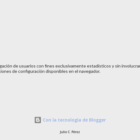
nera sorprendentemente amena la vida de un
fascinante del mundo tecnológico moderno.
na biografía amena en un texto de más de
o...
ación de usuarios con fines exclusivamente estadísticos y sin involucrar
ciones de configuración disponibles en el navegador.
Con la tecnología de Blogger
Julio C. Pérez