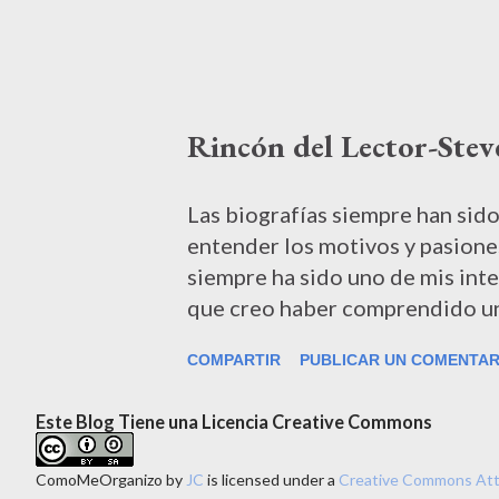
racional es el proceso decisor
tenemos urgencias, el factor ra
urgencia nubla el razonamiento
buena o mala, impacta en nuestr
Rincón del Lector-Stev
discriminación Pero ¿cómo tom
elegir entre alternativas de ig
discriminar de una manera clar
Las biografías siempre han sido
Allen llama “poner en juego el 
entender los motivos y pasione
siempre ha sido uno de mis inte
que creo haber comprendido un 
biografía que preparó Walter Is
COMPARTIR
PUBLICAR UN COMENTAR
2011 Hoy me toca contarles de 
biografía de Steve Jobs que es
Este Blog Tiene una Licencia Creative Commons
mismísimo fundador de Apple.
analizar de una biografía, pero
ComoMeOrganizo
by
JC
is licensed under a
Creative Commons Attr
del producto en cuanto a lo lit