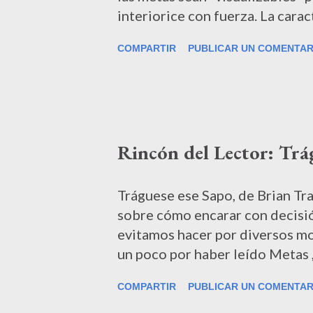
interiorice con fuerza. La cara
capacidad de brindarnos direcc
COMPARTIR
PUBLICAR UN COMENTAR
apuntar nuestras acciones. El 
presenta con aquellas que está
correctas; identificar cosas v
cosas realistas. Hay varios aspe
debe contener una meta. Por ej
Rincón del Lector: Trá
poco conocida regla mnemotécn
objetivo debe ser: S pecific M 
Me atrevo a recomendar un ejer
Tráguese ese Sapo, de Brian Tr
de objetivos. Qué estos se...
sobre cómo encarar con decisi
evitamos hacer por diversos m
un poco por haber leído Metas ,
prejuicio sobre encarar la lect
COMPARTIR
PUBLICAR UN COMENTAR
apelaciones del autor "a las fu
producían rechazo. Dicho lo ant