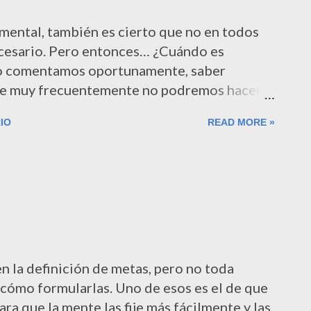
amental, también es cierto que no en todos
cesario. Pero entonces… ¿Cuándo es
mo comentamos oportunamente, saber
que muy frecuentemente no podremos hacer
e ni aquello que queremos o nos gustaría
IO
READ MORE »
as consecuencias visibles de elegir hacer una
ra no son lo suficientemente relevantes. A
 es el más frecuente en el ajetreado mundo
 mortales con aspiraciones normales de vida
e puede considerar que a los efectos
nar una tarea entre otras no requiere más
arrojar una moneda a cara o cruz. Salvado el
 el párrafo anterior, me parece importante
n la definición de metas, pero no toda
ue no priorizar senc...
 cómo formularlas. Uno de esos es el de que
ara que la mente las fije más fácilmente y las