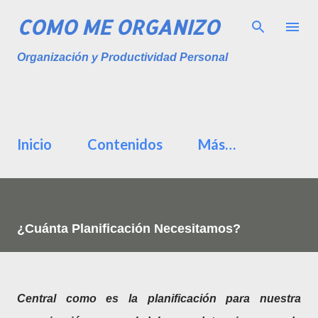
Ir al contenido principal
COMO ME ORGANIZO
Organización y Productividad Personal
Inicio
Contenidos
Más…
¿Cuánta Planificación Necesitamos?
Central como es la planificación para nuestra