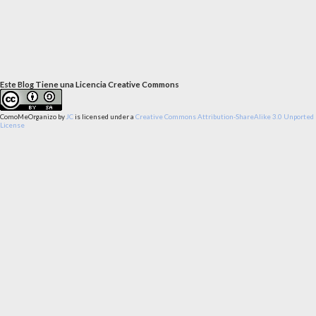
Este Blog Tiene una Licencia Creative Commons
ComoMeOrganizo
by
JC
is licensed under a
Creative Commons Attribution-ShareAlike 3.0 Unported
License