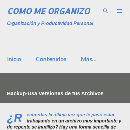
Ir al contenido principal
COMO ME ORGANIZO
Organización y Productividad Personal
Inicio
Contenidos
Más…
Backup-Usa Versiones de tus Archivos
¿R
ecuerdas la última vez que te pasó estar
trabajando en un archivo muy importante y
de repente se inutilizó? Hay una forma sencilla de